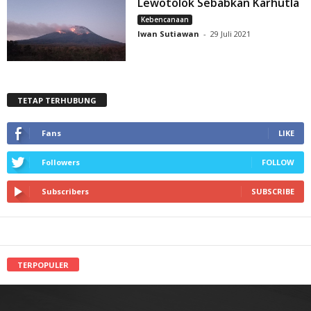
Lewotolok Sebabkan Karhutla
Kebencanaan
Iwan Sutiawan
-
29 Juli 2021
TETAP TERHUBUNG
Fans
LIKE
Followers
FOLLOW
Subscribers
SUBSCRIBE
TERPOPULER