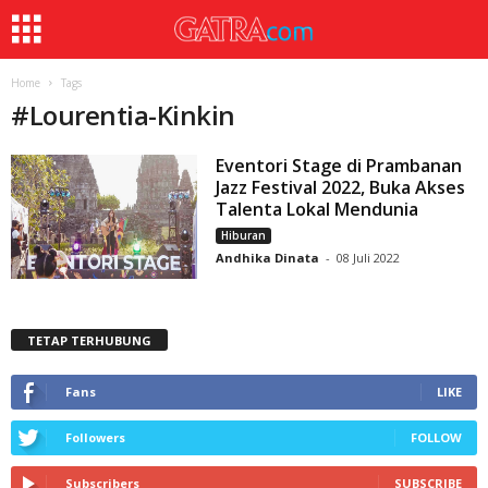
Home
Tags
#
Lourentia-Kinkin
Eventori Stage di Prambanan
Jazz Festival 2022, Buka Akses
Talenta Lokal Mendunia
Hiburan
Andhika Dinata
-
08 Juli 2022
TETAP TERHUBUNG
Fans
LIKE
Followers
FOLLOW
Subscribers
SUBSCRIBE