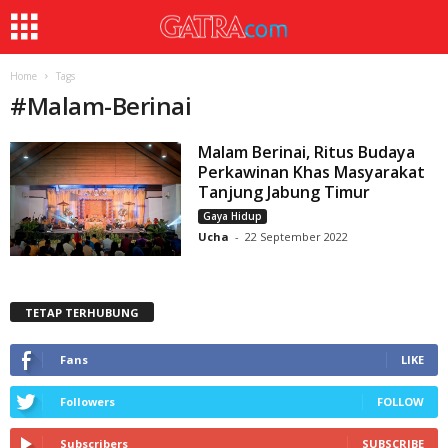
Home
Tags
#
Malam-Berinai
Malam Berinai, Ritus Budaya
Perkawinan Khas Masyarakat
Tanjung Jabung Timur
Gaya Hidup
Ucha
-
22 September 2022
TETAP TERHUBUNG
Fans
LIKE
Followers
FOLLOW
Subscribers
SUBSCRIBE