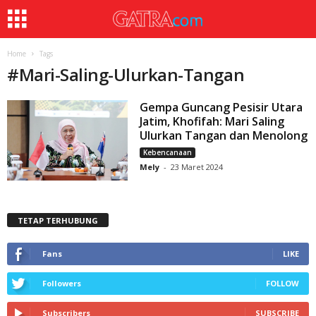
Home
Tags
#
Mari-Saling-Ulurkan-Tangan
Gempa Guncang Pesisir Utara
Jatim, Khofifah: Mari Saling
Ulurkan Tangan dan Menolong
Kebencanaan
Mely
-
23 Maret 2024
TETAP TERHUBUNG
Fans
LIKE
Followers
FOLLOW
Subscribers
SUBSCRIBE