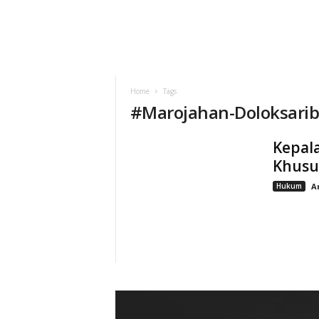
Home
Tags
#
Marojahan-Doloksari
Kepal
Khusus
Hukum
A