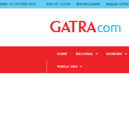
RABU, 02 OKTOBER 2024
SIGN UP / LOGIN
BERLANGGANAN
MAJALAH GATRA
G
A
T
R
A
HOME
NASIONAL
EKONOMI
PEMILU 2024