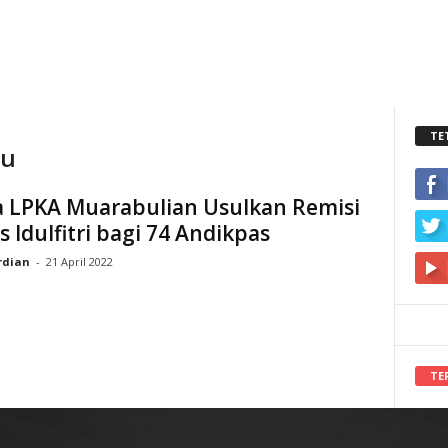
TE
bu
a LPKA Muarabulian Usulkan Remisi
 Idulfitri bagi 74 Andikpas
rdian
-
21 April 2022
TE