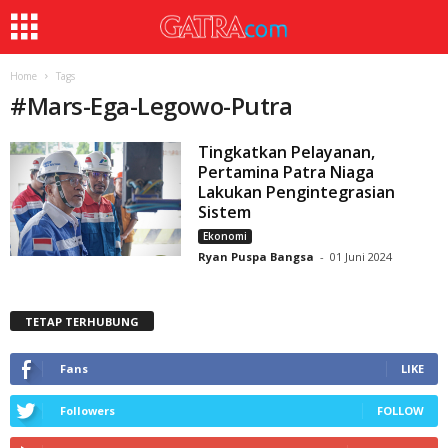
Home
Tags
#
Mars-Ega-Legowo-Putra
Tingkatkan Pelayanan,
Pertamina Patra Niaga
Lakukan Pengintegrasian
Sistem
Ekonomi
Ryan Puspa Bangsa
-
01 Juni 2024
TETAP TERHUBUNG
Fans
LIKE
Followers
FOLLOW