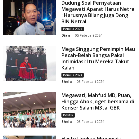
Dudung Soal Pernyataan
Megawati Aparat Harus Netral
: Harusnya Bilang Juga Dong
BIN Netral
Pemilu 2024
Dian
-
05 Februari 2024
Mega Singgung Pemimpin Mau
Pecah-Belah Bangsa Pakai
Intimidasi: Itu Mereka Takut
Kalah
Pemilu 2024
Shela
-
03 Februari 2024
Megawati, Mahfud MD, Puan,
Hingga Ahok Joget bersama di
Konser Salam M3tal GBK
Politik
Shela
-
03 Februari 2024
Hasto Ungkap Megawati