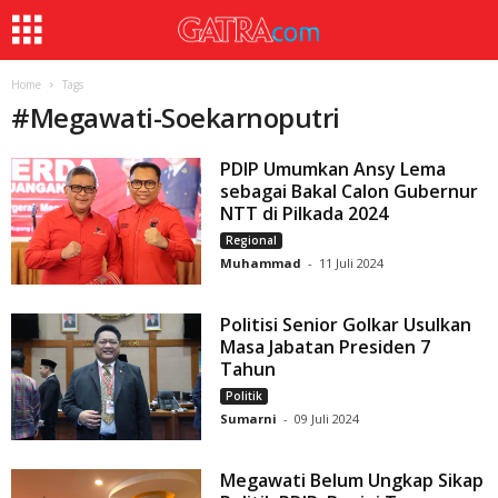
Home
Tags
#
Megawati-Soekarnoputri
PDIP Umumkan Ansy Lema
sebagai Bakal Calon Gubernur
NTT di Pilkada 2024
Regional
Muhammad
-
11 Juli 2024
Politisi Senior Golkar Usulkan
Masa Jabatan Presiden 7
Tahun
Politik
Sumarni
-
09 Juli 2024
Megawati Belum Ungkap Sikap