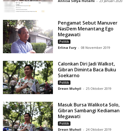
Annisa Setya Hutami
-
23 Januari 2020
Pengamat Sebut Manuver
NasDem Menantang Ego
Megawati
Politik
Erlina Fury
-
08 November 2019
Calonkan Diri Jadi Walkot,
Gibran Diminta Baca Buku
Soekarno
Politik
Drean Muhyil
-
25 Oktober 2019
Masuk Bursa Walikota Solo,
Gibran Sambangi Kediaman
Megawati
Politik
Drean Muhyil
-
24 Oktober 2019