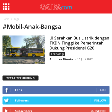
Home
Tags
#
Mobil-Anak-Bangsa
UI Serahkan Bus Listrik dengan
TKDN Tinggi ke Pemerintah,
Dukung Presidensi G20
Teknologi
Andhika Dinata
-
10 Juni 2022
TETAP TERHUBUNG
Fans
LIKE
Followers
FOLLOW
Subscribers
SUBSCRIBE