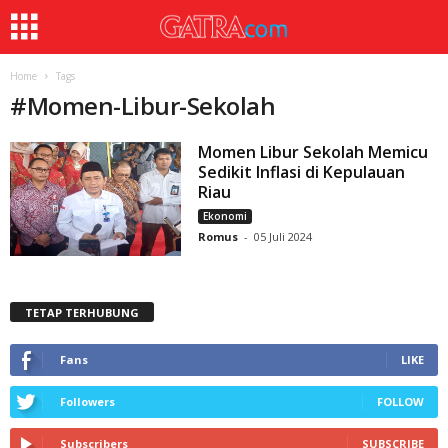
Home
Tags
#
Momen-Libur-Sekolah
Momen Libur Sekolah Memicu
Sedikit Inflasi di Kepulauan
Riau
Ekonomi
Romus
-
05 Juli 2024
TETAP TERHUBUNG
Fans
LIKE
Followers
FOLLOW
Subscribers
SUBSCRIBE