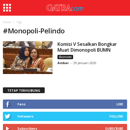
Home
Tags
#
Monopoli-Pelindo
Komisi V Sesalkan Bongkar
Muat Dimonopoli BUMN
Ekonomi
Ambar
-
29 Januari 2020
TETAP TERHUBUNG
Fans
LIKE
Followers
FOLLOW
Subscribers
SUBSCRIBE