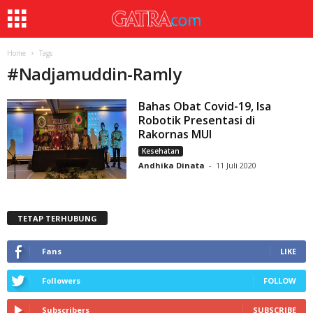
Home
Tags
#
Nadjamuddin-Ramly
Bahas Obat Covid-19, Isa
Robotik Presentasi di
Rakornas MUI
Kesehatan
Andhika Dinata
-
11 Juli 2020
TETAP TERHUBUNG
Fans
LIKE
Followers
FOLLOW
Subscribers
SUBSCRIBE