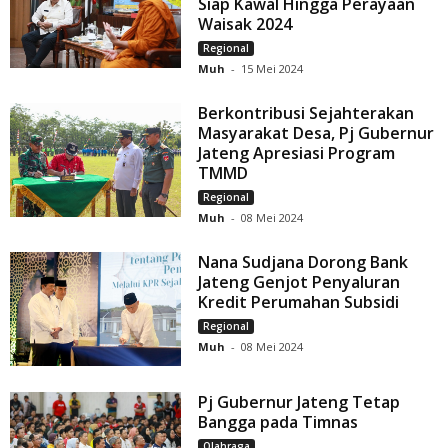
Siap Kawal Hingga Perayaan
Waisak 2024
Regional
Muh
-
15 Mei 2024
Berkontribusi Sejahterakan
Masyarakat Desa, Pj Gubernur
Jateng Apresiasi Program
TMMD
Regional
Muh
-
08 Mei 2024
Nana Sudjana Dorong Bank
Jateng Genjot Penyaluran
Kredit Perumahan Subsidi
Regional
Muh
-
08 Mei 2024
Pj Gubernur Jateng Tetap
Bangga pada Timnas
Olahraga