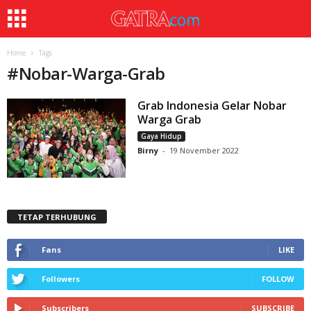
Home
Tags
#
Nobar-Warga-Grab
Grab Indonesia Gelar Nobar
Warga Grab
Gaya Hidup
Birny
-
19 November 2022
TETAP TERHUBUNG
Fans
LIKE
Followers
FOLLOW
Subscribers
SUBSCRIBE