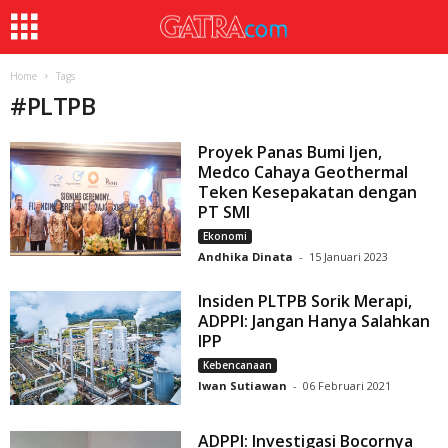
Home
Tags
#
PLTPB
Proyek Panas Bumi Ijen,
Medco Cahaya Geothermal
Teken Kesepakatan dengan
PT SMI
Ekonomi
Andhika Dinata
-
15 Januari 2023
Insiden PLTPB Sorik Merapi,
ADPPI: Jangan Hanya Salahkan
IPP
Kebencanaan
Iwan Sutiawan
-
06 Februari 2021
ADPPI: Investigasi Bocornya