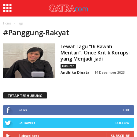
Home
Tags
#
Panggung-Rakyat
Lewat Lagu “Di Bawah
Mentari”, Once Kritik Korupsi
yang Menjadi-jadi
Hiburan
Andhika Dinata
-
14 Desember 2023
TETAP TERHUBUNG
Fans
LIKE
Followers
FOLLOW
Subscribers
SUBSCRIBE