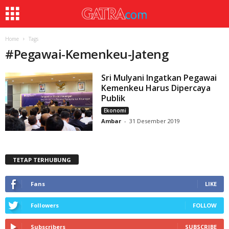
Home
Tags
#
Pegawai-Kemenkeu-Jateng
Sri Mulyani Ingatkan Pegawai
Kemenkeu Harus Dipercaya
Publik
Ekonomi
Ambar
-
31 Desember 2019
TETAP TERHUBUNG
Fans
LIKE
Followers
FOLLOW
Subscribers
SUBSCRIBE