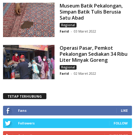
Museum Batik Pekalongan,
Simpan Batik Tulis Berusia
Satu Abad
Regional
Farid
-
03 Maret 2022
Operasi Pasar, Pemkot
Pekalongan Sediakan 34 Ribu
Liter Minyak Goreng
Regional
Farid
-
02 Maret 2022
TETAP TERHUBUNG
Fans
LIKE
Followers
FOLLOW