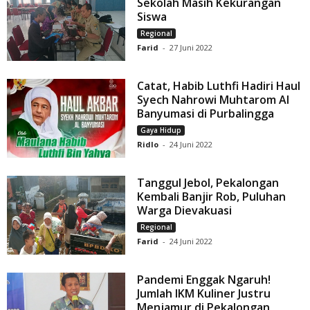
Sekolah Masih Kekurangan
Siswa
Regional
Farid
-
27 Juni 2022
Catat, Habib Luthfi Hadiri Haul
Syech Nahrowi Muhtarom Al
Banyumasi di Purbalingga
Gaya Hidup
Ridlo
-
24 Juni 2022
Tanggul Jebol, Pekalongan
Kembali Banjir Rob, Puluhan
Warga Dievakuasi
Regional
Farid
-
24 Juni 2022
Pandemi Enggak Ngaruh!
Jumlah IKM Kuliner Justru
Menjamur di Pekalongan