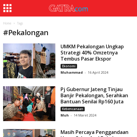
Home
Tags
#
Pekalongan
UMKM Pekalongan Ungkap
Strategi 40% Omzetnya
Tembus Pasar Ekspor
Ekonomi
Muhammad
-
16 April 2024
Pj Gubernur Jateng Tinjau
Banjir Pekalongan, Serahkan
Bantuan Senilai Rp160 Juta
Kebencanaan
Muh
-
14 Maret 2024
Masih Percaya Penggandaan