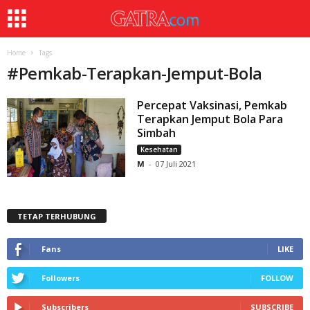
Home
Tags
#
Pemkab-Terapkan-Jemput-Bola
Percepat Vaksinasi, Pemkab
Terapkan Jemput Bola Para
Simbah
Kesehatan
M
-
07 Juli 2021
TETAP TERHUBUNG
Fans
LIKE
Followers
FOLLOW
Subscribers
SUBSCRIBE