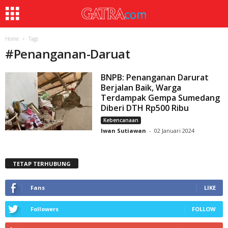
Home
Tags
#
Penanganan-Daruat
BNPB: Penanganan Darurat
Berjalan Baik, Warga
Terdampak Gempa Sumedang
Diberi DTH Rp500 Ribu
Kebencanaan
Iwan Sutiawan
-
02 Januari 2024
TETAP TERHUBUNG
Fans
LIKE
Followers
FOLLOW