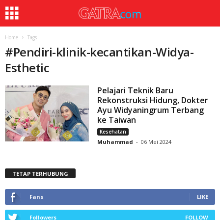
Home
Tags
#
Pendiri-klinik-kecantikan-Widya-
Esthetic
Pelajari Teknik Baru
Rekonstruksi Hidung, Dokter
Ayu Widyaningrum Terbang
ke Taiwan
Kesehatan
Muhammad
-
06 Mei 2024
TETAP TERHUBUNG
Fans
LIKE
Followers
FOLLOW