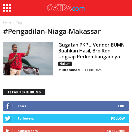
Home
Tags
#
Pengadilan-Niaga-Makassar
Gugatan PKPU Vendor BUMN
Buahkan Hasil, Bro Ron
Ungkap Perkembangannya
Hukum
Muhammad
-
11 Juli 2024
TETAP TERHUBUNG
Fans
LIKE
Followers
FOLLOW
Subscribers
SUBSCRIBE