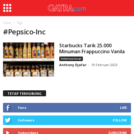
Home
Tags
#
Pepsico-Inc
Starbucks Tarik 25.000
Minuman Frappuccino Vanila
Internasional
Anthony Djafar
-
19 Februari 2023
TETAP TERHUBUNG
Fans
LIKE
Followers
FOLLOW
Subscribers
SUBSCRIBE