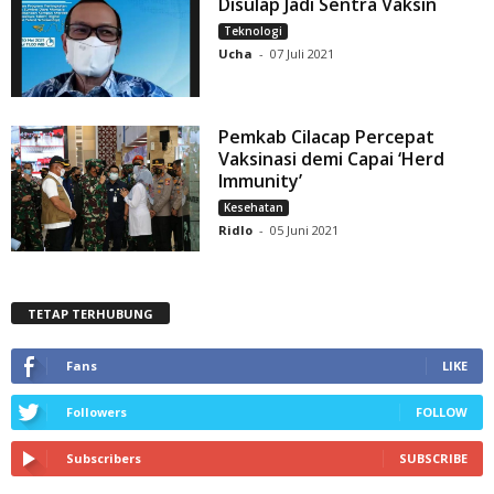
Disulap Jadi Sentra Vaksin
Teknologi
Ucha
-
07 Juli 2021
Pemkab Cilacap Percepat
Vaksinasi demi Capai ‘Herd
Immunity’
Kesehatan
Ridlo
-
05 Juni 2021
TETAP TERHUBUNG
Fans
LIKE
Followers
FOLLOW
Subscribers
SUBSCRIBE