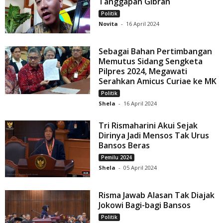
Tanggapan Gibran
Politik
Novita
-
16 April 2024
Sebagai Bahan Pertimbangan
Memutus Sidang Sengketa
Pilpres 2024, Megawati
Serahkan Amicus Curiae ke MK
Politik
Shela
-
16 April 2024
Tri Rismaharini Akui Sejak
Dirinya Jadi Mensos Tak Urus
Bansos Beras
Pemilu 2024
Shela
-
05 April 2024
Risma Jawab Alasan Tak Diajak
Jokowi Bagi-bagi Bansos
Politik