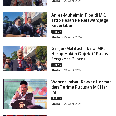
Shela
-
22 April 2024
Anies-Muhaimin Tiba di MK,
Titip Pesan ke Relawan: Jaga
Ketertiban
Politik
Shela
-
22 April 2024
Ganjar-Mahfud Tiba di MK,
Harap Hakim Objektif Putus
Sengketa Pilpres
Politik
Shela
-
22 April 2024
Wapres Imbau Rakyat Hormati
dan Terima Putusan MK Hari
Ini
Politik
Shela
-
22 April 2024