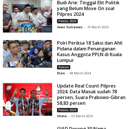
Budi Arie: Tinggal Elit Politik
yang Belum Move On soal
Pilpres 2024
Pemilu 2024
Iwan Sutiawan
-
19 Maret 2024
Polri Periksa 18 Saksi dan Ahli
Pidana dalam Penanganan
Kasus Anggota PPLN di Kuala
Lumpur
Hukum
Dian
-
08 Maret 2024
Update Real Count Pilpres
2024: Data Masuk sudah 78
persen, Suara Prabowo-Gibran
58,83 persen
Pemilu 2024
Shela
-
03 Maret 2024
GIAD Dorong 30 Nama