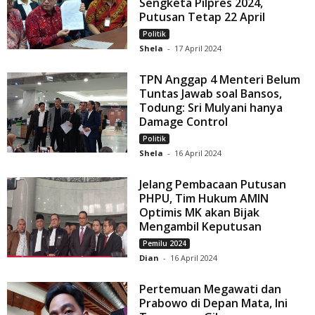
Sengketa Pilpres 2024,
Putusan Tetap 22 April
Politik
Shela
-
17 April 2024
TPN Anggap 4 Menteri Belum
Tuntas Jawab soal Bansos,
Todung: Sri Mulyani hanya
Damage Control
Politik
Shela
-
16 April 2024
Jelang Pembacaan Putusan
PHPU, Tim Hukum AMIN
Optimis MK akan Bijak
Mengambil Keputusan
Pemilu 2024
Dian
-
16 April 2024
Pertemuan Megawati dan
Prabowo di Depan Mata, Ini