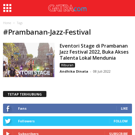
Home
Tags
#
Prambanan-Jazz-Festival
Eventori Stage di Prambanan
Jazz Festival 2022, Buka Akses
Talenta Lokal Mendunia
Hiburan
Andhika Dinata
-
08 Juli 2022
TETAP TERHUBUNG
Fans
LIKE
Followers
FOLLOW
Subscribers
SUBSCRIBE