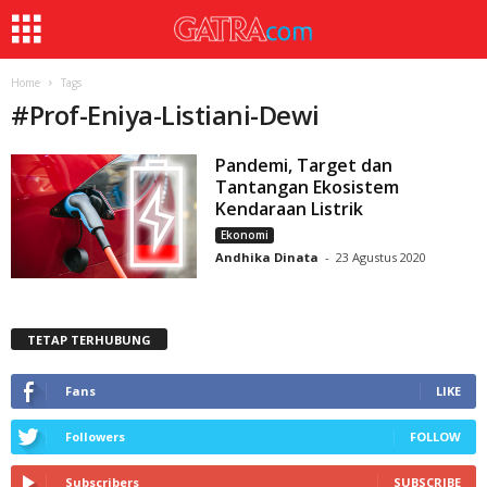
Home
Tags
#
Prof-Eniya-Listiani-Dewi
Pandemi, Target dan
Tantangan Ekosistem
Kendaraan Listrik
Ekonomi
Andhika Dinata
-
23 Agustus 2020
TETAP TERHUBUNG
Fans
LIKE
Followers
FOLLOW
Subscribers
SUBSCRIBE