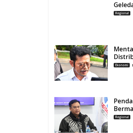
Geleda
Regional
Menta
Distri
Ekonomi
Penda
Berma
Regional