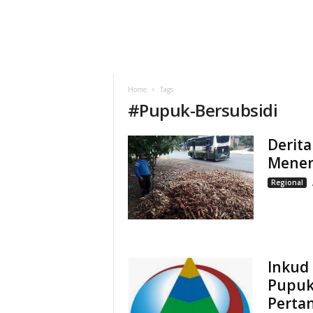
Home
Tags
#
Pupuk-Bersubsidi
Derita
Mener
Regional
Inkud
Pupuk
Perta