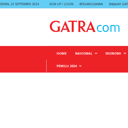
SENIN, 23 SEPTEMBER 2024
SIGN UP / LOGIN
BERLANGGANAN
MAJALAH GAT
G
A
T
R
A
HOME
NASIONAL
EKONOMI
PEMILU 2024