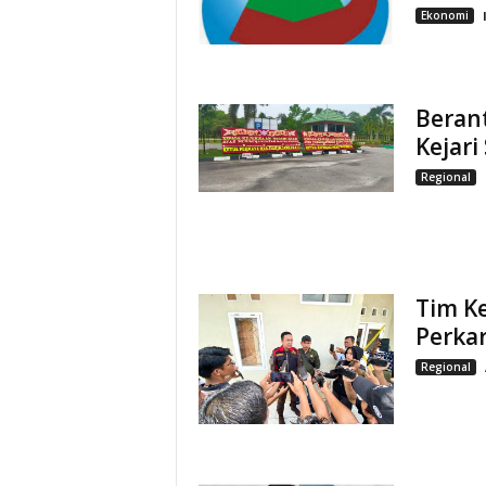
Ekonomi
Berant
Kejari
Regional
Tim Ke
Perka
Regional