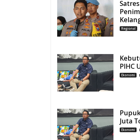
Satre
Penim
Kelan
Regional
Kebutu
PIHC 
Ekonomi
Pupuk 
Juta T
Ekonomi