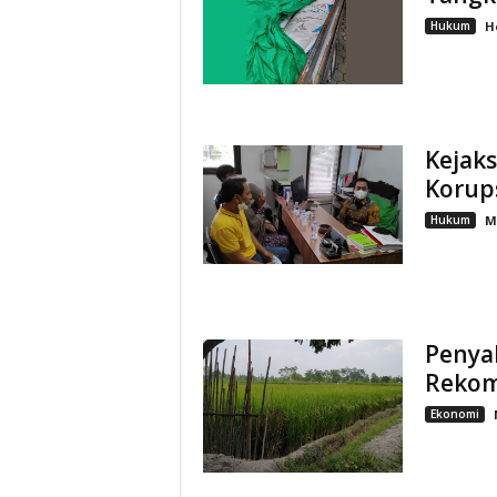
Hukum
H
Kejak
Korup
Hukum
M
Penya
Rekom
Ekonomi