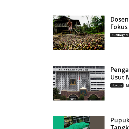
Dosen
Fokus
Sumbagsel
Penga
Usut 
Hukum
M
Pupuk 
Tangk