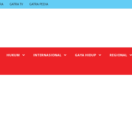
RA
GATRA TV
GATRA PEDIA
HUKUM
INTERNASIONAL
GAYA HIDUP
REGIONAL