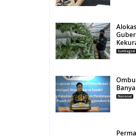
Alokas
Guber
Kekur
Sumbagsel
Ombud
Banya
Nasional
Permai