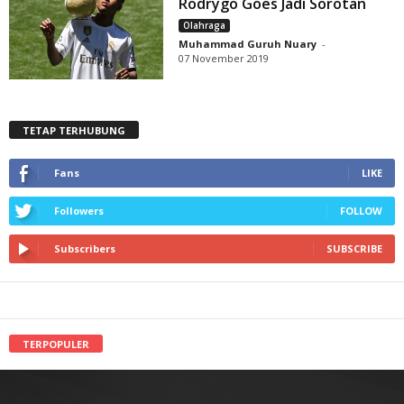
Rodrygo Goes Jadi Sorotan
Olahraga
Muhammad Guruh Nuary
-
07 November 2019
TETAP TERHUBUNG
Fans
LIKE
Followers
FOLLOW
Subscribers
SUBSCRIBE
TERPOPULER