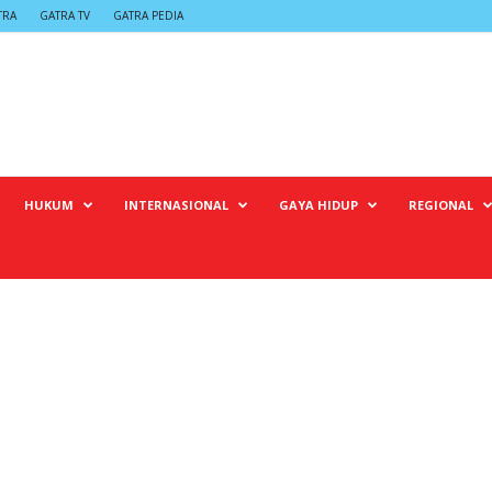
TRA
GATRA TV
GATRA PEDIA
HUKUM
INTERNASIONAL
GAYA HIDUP
REGIONAL