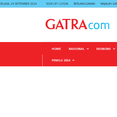
SELASA, 24 SEPTEMBER 2024
SIGN UP / LOGIN
BERLANGGANAN
MAJALAH GA
G
A
T
R
A
HOME
NASIONAL
EKONOMI
PEMILU 2024