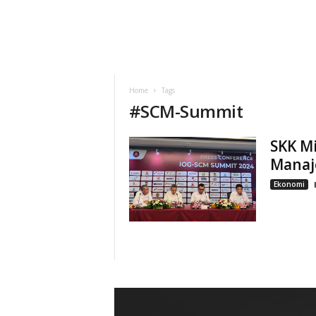
Home
Tags
#
SCM-Summit
SKK M
Manaje
Ekonomi