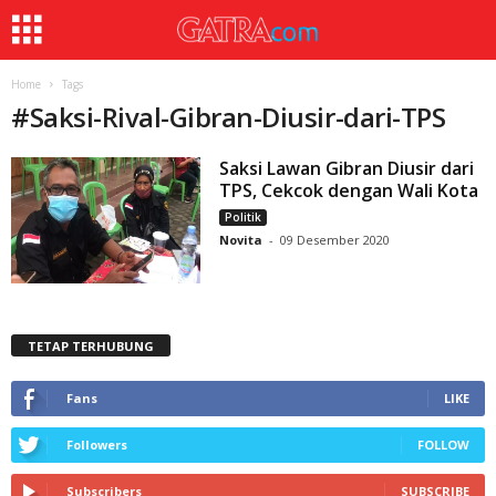
Home
Tags
#
Saksi-Rival-Gibran-Diusir-dari-TPS
Saksi Lawan Gibran Diusir dari
TPS, Cekcok dengan Wali Kota
Politik
Novita
-
09 Desember 2020
TETAP TERHUBUNG
Fans
LIKE
Followers
FOLLOW
Subscribers
SUBSCRIBE