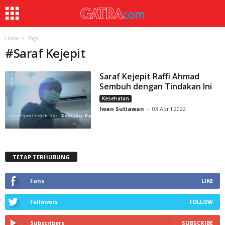
Home
Tags
#
Saraf Kejepit
Saraf Kejepit Raffi Ahmad
Sembuh dengan Tindakan Ini
Kesehatan
Iwan Sutiawan
-
03 April 2022
TETAP TERHUBUNG
Fans
LIKE
Followers
FOLLOW
Subscribers
SUBSCRIBE