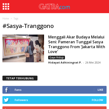
Home
Tags
#
Sasya-Tranggono
Menggali Akar Budaya Melalui
Seni: Pameran Tunggal Sasya
Tranggono From 'Jakarta With
Love'
Gaya Hidup
Hidayat Adhiningrat P.
-
26 Mei 2024
TETAP TERHUBUNG
Fans
LIKE
Followers
FOLLOW