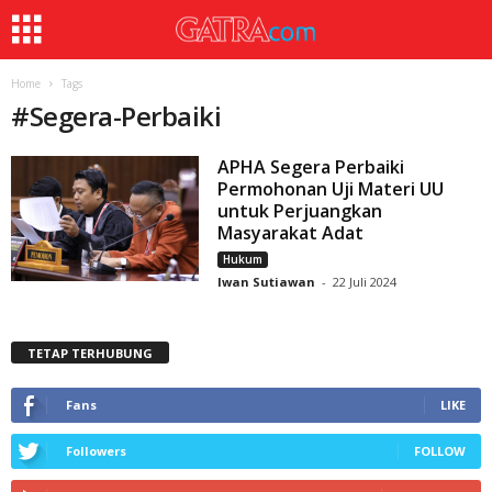
Home
Tags
#
Segera-Perbaiki
APHA Segera Perbaiki
Permohonan Uji Materi UU
untuk Perjuangkan
Masyarakat Adat
Hukum
Iwan Sutiawan
-
22 Juli 2024
TETAP TERHUBUNG
Fans
LIKE
Followers
FOLLOW