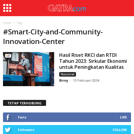
Home
Tags
#
Smart-City-and-Community-
Innovation-Center
Hasil Riset RKCI dan RTDI
Tahun 2023: Sirkular Ekonomi
untuk Peningkatan Kualitas
Nasional
Birny
-
13 Februari 2024
TETAP TERHUBUNG
Fans
LIKE
Followers
FOLLOW