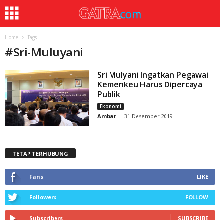
Home
Tags
#
Sri-Muluyani
Sri Mulyani Ingatkan Pegawai
Kemenkeu Harus Dipercaya
Publik
Ekonomi
Ambar
-
31 Desember 2019
TETAP TERHUBUNG
Fans
LIKE
Followers
FOLLOW
Subscribers
SUBSCRIBE