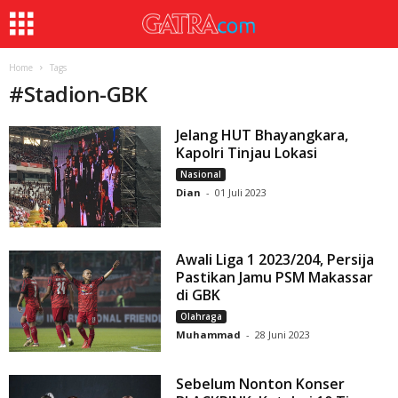
Home
Tags
#
Stadion-GBK
Jelang HUT Bhayangkara,
Kapolri Tinjau Lokasi
Nasional
Dian
-
01 Juli 2023
Awali Liga 1 2023/204, Persija
Pastikan Jamu PSM Makassar
di GBK
Olahraga
Muhammad
-
28 Juni 2023
Sebelum Nonton Konser