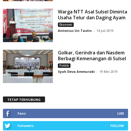
Warga NTT Asal Sulsel Diminta
Usaha Telur dan Daging Ayam
Ekonomi
Antonius Un Taolin
-
14 Juli 2019
Golkar, Gerindra dan Nasdem
Berbagi Kemenangan di Sulsel
Politik
Syah Deva Ammurabi
-
19 Mei 2019
TETAP TERHUBUNG
Fans
LIKE
Followers
FOLLOW