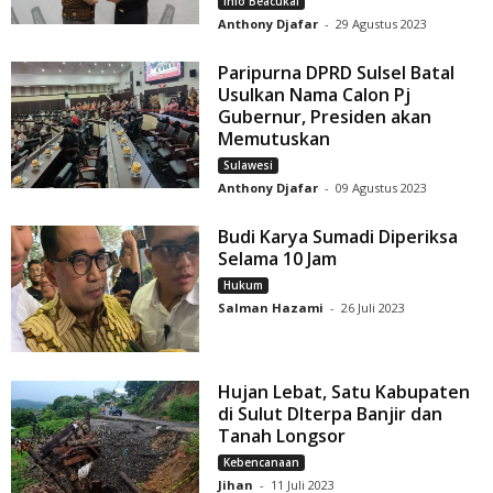
Info Beacukai
Anthony Djafar
-
29 Agustus 2023
Paripurna DPRD Sulsel Batal
Usulkan Nama Calon Pj
Gubernur, Presiden akan
Memutuskan
Sulawesi
Anthony Djafar
-
09 Agustus 2023
Budi Karya Sumadi Diperiksa
Selama 10 Jam
Hukum
Salman Hazami
-
26 Juli 2023
Hujan Lebat, Satu Kabupaten
di Sulut DIterpa Banjir dan
Tanah Longsor
Kebencanaan
Jihan
-
11 Juli 2023