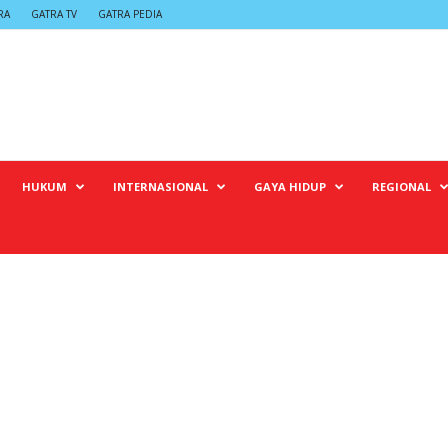
RA
GATRA TV
GATRA PEDIA
HUKUM
INTERNASIONAL
GAYA HIDUP
REGIONAL