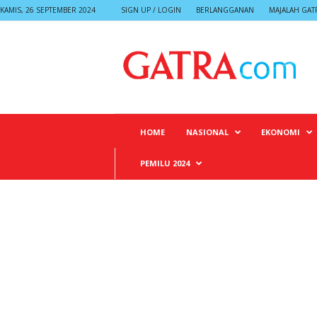
KAMIS, 26 SEPTEMBER 2024
SIGN UP / LOGIN
BERLANGGANAN
MAJALAH GAT
G
A
T
R
A
HOME
NASIONAL
EKONOMI
PEMILU 2024