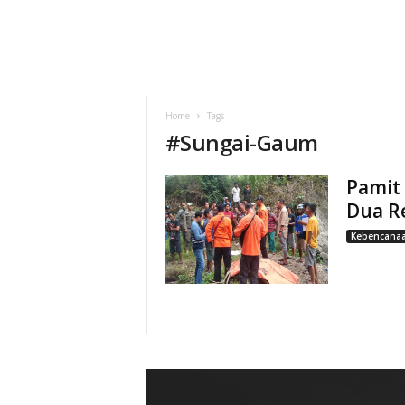
Home
Tags
#
Sungai-Gaum
Pamit 
Dua R
Kebencana