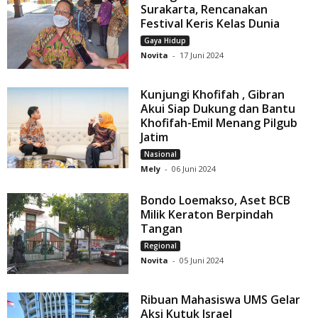
Surakarta, Rencanakan
Festival Keris Kelas Dunia
Gaya Hidup
Novita
-
17 Juni 2024
Kunjungi Khofifah , Gibran
Akui Siap Dukung dan Bantu
Khofifah-Emil Menang Pilgub
Jatim
Nasional
Mely
-
06 Juni 2024
Bondo Loemakso, Aset BCB
Milik Keraton Berpindah
Tangan
Regional
Novita
-
05 Juni 2024
Ribuan Mahasiswa UMS Gelar
Aksi Kutuk Israel