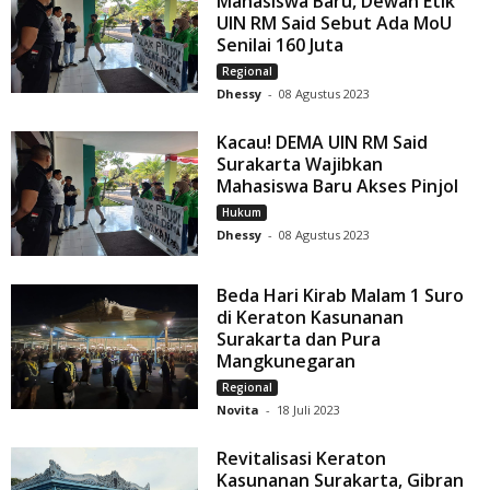
Mahasiswa Baru, Dewan Etik
UIN RM Said Sebut Ada MoU
Senilai 160 Juta
Regional
Dhessy
-
08 Agustus 2023
Kacau! DEMA UIN RM Said
Surakarta Wajibkan
Mahasiswa Baru Akses Pinjol
Hukum
Dhessy
-
08 Agustus 2023
Beda Hari Kirab Malam 1 Suro
di Keraton Kasunanan
Surakarta dan Pura
Mangkunegaran
Regional
Novita
-
18 Juli 2023
Revitalisasi Keraton
Kasunanan Surakarta, Gibran