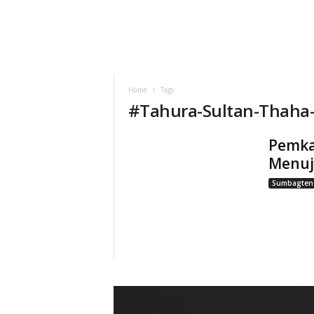
Home
Tags
#
Tahura-Sultan-Thaha-
Pemka
Menuj
Sumbagten