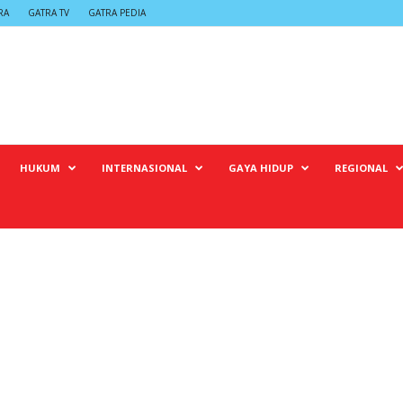
RA
GATRA TV
GATRA PEDIA
HUKUM
INTERNASIONAL
GAYA HIDUP
REGIONAL