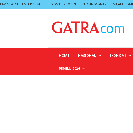
KAMIS, 26 SEPTEMBER 2024
SIGN UP / LOGIN
BERLANGGANAN
MAJALAH GAT
G
A
T
R
A
HOME
NASIONAL
EKONOMI
PEMILU 2024