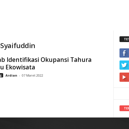
TE
Syaifuddin
b Identifikasi Okupansi Tahura
u Ekowisata
g
Ardian
-
07 Maret 2022
TE