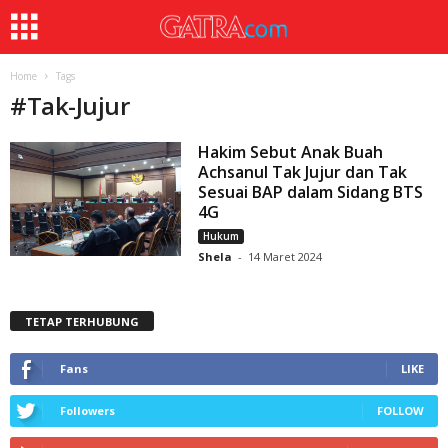
Home
Tags
#
Tak-Jujur
Hakim Sebut Anak Buah
Achsanul Tak Jujur dan Tak
Sesuai BAP dalam Sidang BTS
4G
Hukum
Shela
-
14 Maret 2024
TETAP TERHUBUNG
Fans
LIKE
Followers
FOLLOW