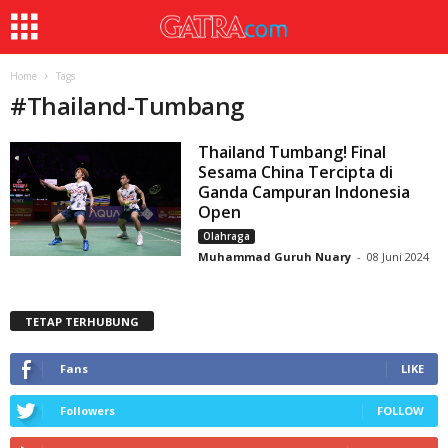
Home
Tags
#
Thailand-Tumbang
Thailand Tumbang! Final
Sesama China Tercipta di
Ganda Campuran Indonesia
Open
Olahraga
Muhammad Guruh Nuary
-
08 Juni 2024
TETAP TERHUBUNG
Fans
LIKE
Followers
FOLLOW