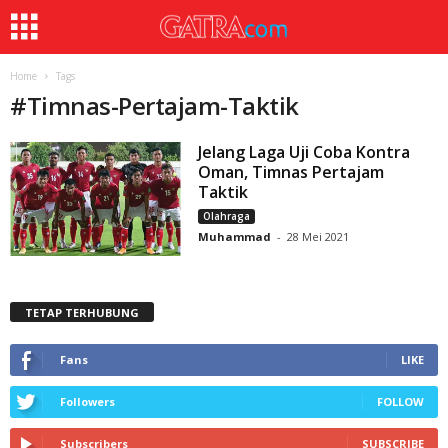
Home
Tags
#
Timnas-Pertajam-Taktik
Jelang Laga Uji Coba Kontra
Oman, Timnas Pertajam
Taktik
Olahraga
Muhammad
-
28 Mei 2021
TETAP TERHUBUNG
Fans
LIKE
Followers
FOLLOW
Subscribers
SUBSCRIBE