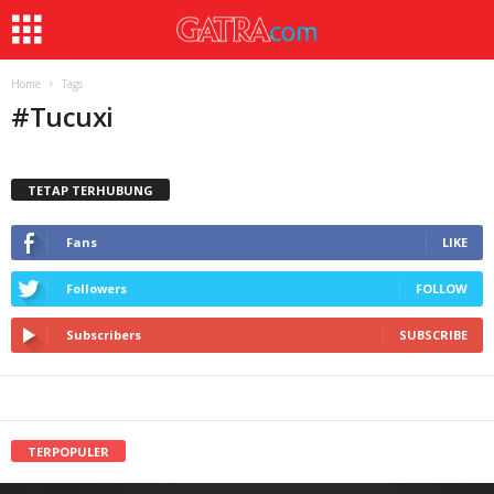
Home
Tags
#
Tucuxi
TETAP TERHUBUNG
Fans
LIKE
Followers
FOLLOW
Subscribers
SUBSCRIBE
TERPOPULER