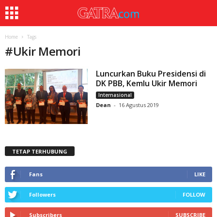
Home
Tags
#
Ukir Memori
Luncurkan Buku Presidensi di
DK PBB, Kemlu Ukir Memori
Internasional
Dean
-
16 Agustus 2019
TETAP TERHUBUNG
Fans
LIKE
Followers
FOLLOW
Subscribers
SUBSCRIBE