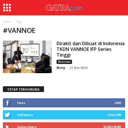
Home
Tags
#
VANNOE
Dirakit dan Dibuat di Indonesia
TKDN VANNOE IFP Series
Tinggi
Ekonomi
Birny
-
21 Mei 2024
TETAP TERHUBUNG
Fans
LIKE
Followers
FOLLOW
Subscribers
SUBSCRIBE