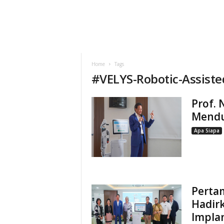
Home
Tags
#
VELYS-Robotic-Assist
Prof. 
Mendu
Apa Siapa
Pertam
Hadir
Impla