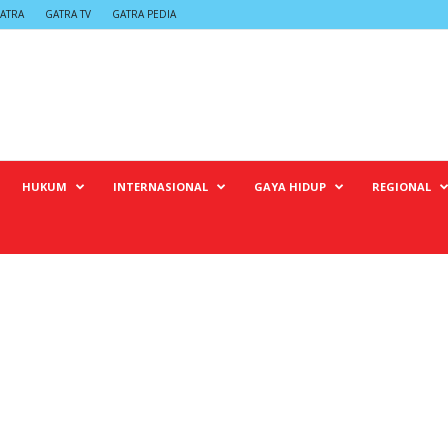
ATRA
GATRA TV
GATRA PEDIA
HUKUM
INTERNASIONAL
GAYA HIDUP
REGIONAL