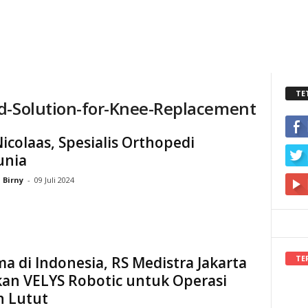
TE
ed-Solution-for-Knee-Replacement
Nicolaas, Spesialis Orthopedi
nia
Birny
-
09 Juli 2024
TE
a di Indonesia, RS Medistra Jakarta
kan VELYS Robotic untuk Operasi
n Lutut