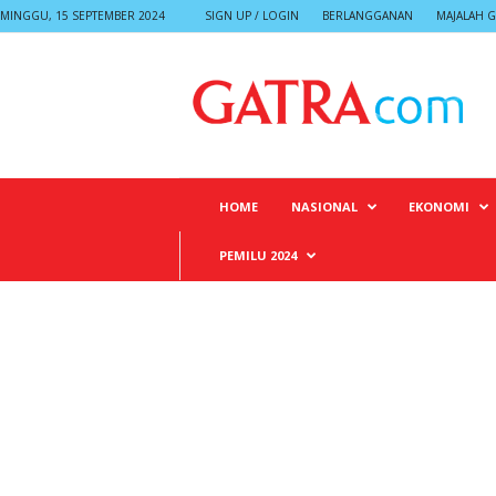
MINGGU, 15 SEPTEMBER 2024
SIGN UP / LOGIN
BERLANGGANAN
MAJALAH G
G
A
T
R
A
HOME
NASIONAL
EKONOMI
PEMILU 2024