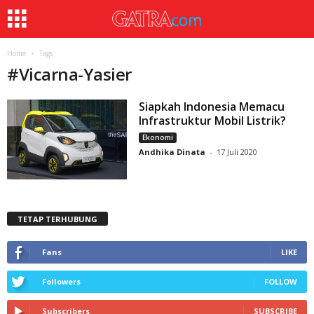
Home
Tags
#
Vicarna-Yasier
Siapkah Indonesia Memacu
Infrastruktur Mobil Listrik?
Ekonomi
Andhika Dinata
-
17 Juli 2020
TETAP TERHUBUNG
Fans
LIKE
Followers
FOLLOW
Subscribers
SUBSCRIBE