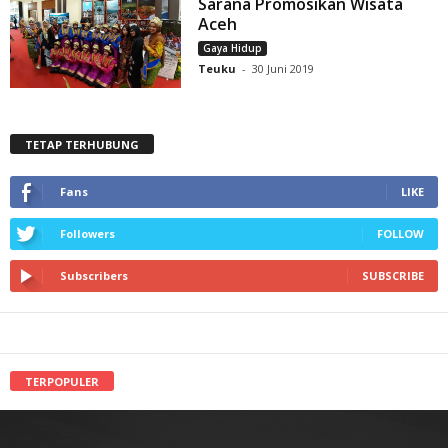
Sarana Promosikan Wisata
Aceh
Gaya Hidup
Teuku
-
30 Juni 2019
TETAP TERHUBUNG
Fans
LIKE
Followers
FOLLOW
Subscribers
SUBSCRIBE
TERPOPULER