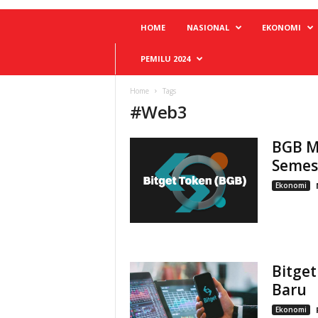
HOME
NASIONAL
EKONOMI
PEMILU 2024
Home
Tags
#
Web3
BGB M
Semest
Ekonomi
Bitget
Baru
Ekonomi