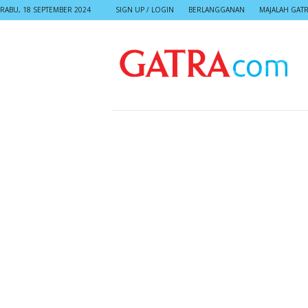
RABU, 18 SEPTEMBER 2024
SIGN UP / LOGIN
BERLANGGANAN
MAJALAH GAT
G
A
T
R
A